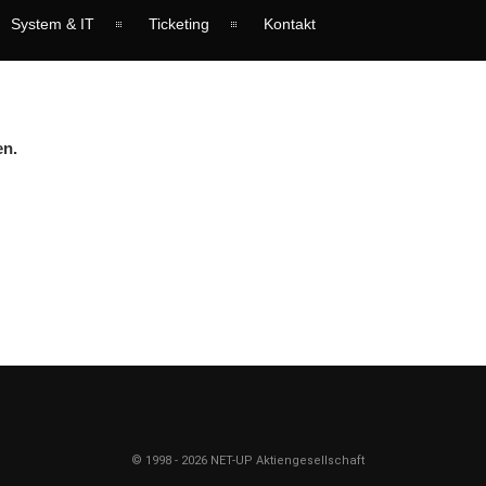
System & IT
Ticketing
Kontakt
en.
© 1998 -
2026
NET-UP Aktiengesellschaft